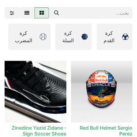
كرة
كرة
كرة
القدم
السلة
المضرب
Zinedine Yazid Zidane -
Red Bull Helmet Sergio
Sign Soccer Shoes
Perez